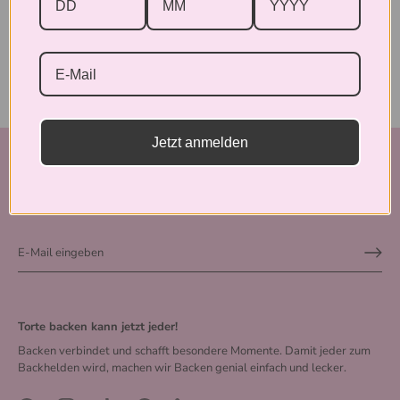
Jetzt anmelden
Post für dich 💌
Wir schreiben dir nur, wenn’s wirklich was Neues gibt. Aktionen,
Produkte & Geschichten direkt aus der Backstube.
Torte backen kann jetzt jeder!
Backen verbindet und schafft besondere Momente. Damit jeder zum
Backhelden wird, machen wir Backen genial einfach und lecker.