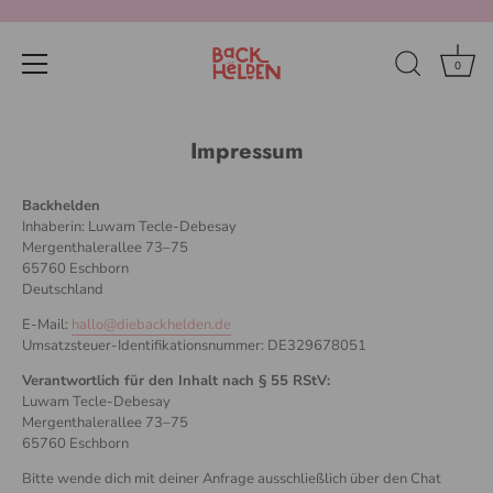
0
Direkt
zum
Impressum
Inhalt
Backhelden
Inhaberin: Luwam Tecle-Debesay
Mergenthalerallee 73–75
65760 Eschborn
Deutschland
E-Mail:
hallo@diebackhelden.de
Umsatzsteuer-Identifikationsnummer: DE329678051
Verantwortlich für den Inhalt nach § 55 RStV:
Luwam Tecle-Debesay
Mergenthalerallee 73–75
65760 Eschborn
Bitte wende dich mit deiner Anfrage ausschließlich über den Chat