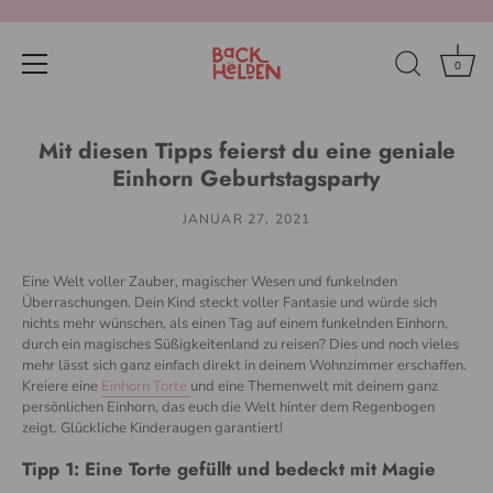
0
Direkt
zum
Mit diesen Tipps feierst du eine geniale
Inhalt
Einhorn Geburtstagsparty
JANUAR 27, 2021
Eine Welt voller Zauber, magischer Wesen und funkelnden
Überraschungen. Dein Kind steckt voller Fantasie und würde sich
nichts mehr wünschen, als einen Tag auf einem funkelnden Einhorn,
durch ein magisches Süßigkeitenland zu reisen? Dies und noch vieles
mehr lässt sich ganz einfach direkt in deinem Wohnzimmer erschaffen.
Kreiere eine
Einhorn
Torte
und eine Themenwelt mit deinem ganz
persönlichen Einhorn, das euch die Welt hinter dem Regenbogen
zeigt.
Glückliche
Kinderaugen
garantiert
!
Tipp 1: Eine Torte gefüllt und bedeckt mit Magie