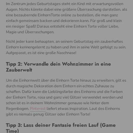
Im Zentrum jedes Geburtstages steht ein Kind mit erwartungsvollen
Augen. Nichts könnte dabei eine größere Überraschung darstellen, als
eine bezaubernde EinhornTorte online zu bestellen, die man ganz
einfach
gemeinsam
backen
und
dekorieren
kann. Für groß und klein
ein riesiger Spaß! Daraus entsteht eine Einhorn Torte voller Liebe,
Magie und Überraschungen.
Nicht jeder kann behaupten, an seinem Geburtstag ein zauberhaftes
Einhorn kennengelernt zu haben und ihm in seine Welt gefolgt zu sein.
Aufgepasst, es ist eine große Naschnase!
Tipp 2: Verwandle dein Wohnzimmer in eine
Zauberwelt
Um die Einhornwelt über die Einhorn Torte hinaus zu erweitern, gilt es
durch magische Dekoration dem Einhorn ein echtes Zuhause zu
schaffen. Dafür kann die Lieblingsfarbe des Einhorns und die Farben
der Einhorn Torte, rosa und ganz viel Glitzer verwendet werden und
schon ist es in deinem Wohnzimmer genauso wie hinter dem
Regenbogen.
Pinterest
liefert etwas Inspiration. Laut des Einhorns
gibt es
niemals
genug
Glitzer
oder
Einhorn
Torte!
Tipp 3: Lass deiner Fantasie freien Lauf (Game
Time)