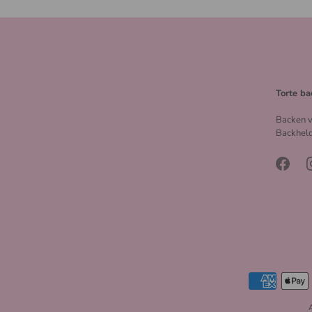
Torte ba
Backen v
Backheld