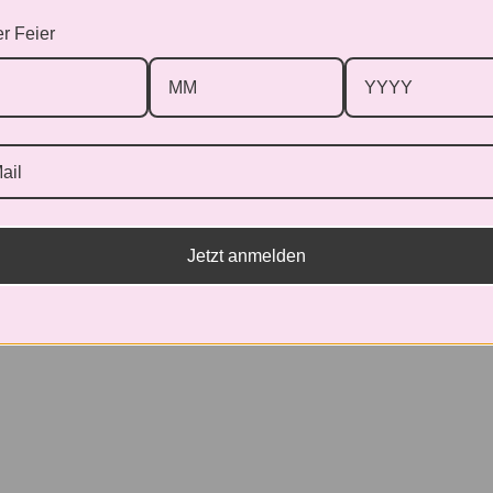
die erste Bewertung
r Feier
g schreiben
ente gefunden
Jetzt anmelden