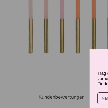
Trag
vorhe
für d
Kundenbewertungen