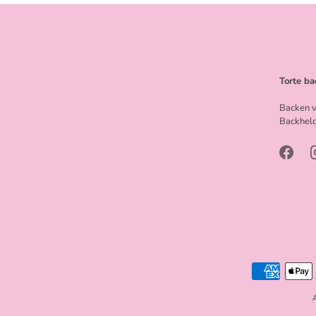
Torte ba
Backen v
Backheld