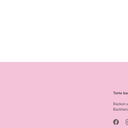
Torte ba
Backen v
Backheld